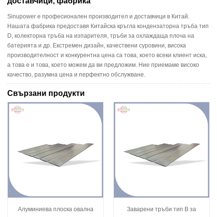
доставчици, фабрика
Sinupower е професионален производител и доставчици в Китай.
Нашата фабрика предоставя Китайска кръгла кондензаторна тръба тип
D, колекторна тръба на изпарителя, тръби за охлаждаща плоча на
батерията и др. Екстремен дизайн, качествени суровини, висока
производителност и конкурентна цена са това, което всеки клиент иска,
а това е и това, което можем да ви предложим. Ние приемаме високо
качество, разумна цена и перфектно обслужване.
Свързани продукти
Алуминиева плоска овална
Заварени тръби тип B за