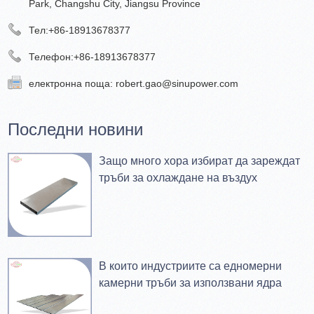
Park, Changshu City, Jiangsu Province
Тел:
+86-18913678377
Телефон:
+86-18913678377
електронна поща:
robert.gao@sinupower.com
Последни новини
Защо много хора избират да зареждат
тръби за охлаждане на въздух
В които индустриите са едномерни
камерни тръби за използвани ядра