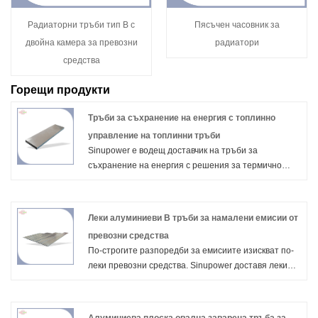
Радиаторни тръби тип B с
Пясъчен часовник за
двойна камера за превозни
радиатори
средства
Горещи продукти
Тръби за съхранение на енергия с топлинно
управление на топлинни тръби
Sinupower е водещ доставчик на тръби за
съхранение на енергия с решения за термично
управление на топлинни тръби. Ние сме
специализирани в предоставянето на
висококачествени и иновативни продукти,
Леки алуминиеви B тръби за намалени емисии от
предназначени за ефективно управление на
превозни средства
топлината в системи за съхранение на енергия,
По-строгите разпоредби за емисиите изискват по-
като гарантираме тяхната оптимална
леки превозни средства. Sinupower доставя леки
производителност и безопасност.
алуминиеви B тръби за намалени емисии от
превозни средства от Китай. Нашите многопортови
екструдирани B-профилни тръби увеличават
Алуминиева плоска овална заварена тръба за