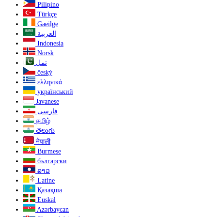
Pilipino
Türkçe
Gaeilge
العربية
Indonesia
Norsk‎
تمل
český
ελληνικά
український
Javanese
فارسی
தமிழ்
తెలుగు
नेपाली
Burmese
български
ລາວ
Latine
Қазақша
Euskal
Azərbaycan