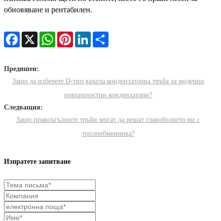
обновяване и рентабилен.
Facebook
X
WhatsApp
Pinterest
LinkedIn
Share
Предишен:
Защо да изберете D-тип кръгла кондензаторна тръба за модерни
повърхностни кондензатори?
Следващия:
Защо правоъгълните тръби могат да решат главоболието ви с
топлообменника?
Изпратете запитване