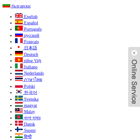
български
English
Español
Português
русский
Français
日本語
Deutsch
tiếng Việt
Italiano
Nederlands
ภาษาไทย
Polski
한국어
Svenska
magyar
Malay
বাংলা ভাষার
Dansk
Suomi
Liv
हिन्दी