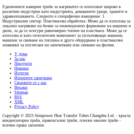
Единичните камерни тръби за нагревател се използват широко в
различни индустрии като индустрията, домашните уреди, храните и
здравеопазването. Следното е специфично въведение: 1.
Индустриален сектор: Пластмасова обработка: Може да се използва за
локално нагряване на бъчви за инжекционно формоване на машини и
дюзи, за да се осигури равномерно топене на пластмаса. Може да се
използва и като отоплителен компонент за уплътняващи машини,
машини за свиване на топлина и друго оборудване в пластмасови
опаковки за постигане на запечатване или свиване на филми.
У дома
За нас
Продукти
Новини
Изтегли
Изпратете запитване
Свържете се с нас
Връзки
Sitemap
RSS
XML
Privacy Policy
Copyright © 2023 Sinupower Heat Transfer Tubes Changshu Ltd. - кръгла
кондензаторна тръба, правоъгълни тръби, плоски овални тръби -
всички права запазени.