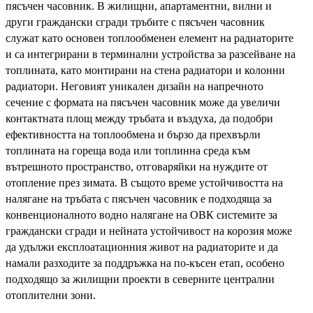
пясъчен часовник. В жилищни, апартаментни, вилни и
други граждански сгради тръбите с пясъчен часовник
служат като основен топлообменен елемент на радиаторите
и са интегрирани в терминални устройства за разсейване на
топлината, като монтирани на стена радиатори и колонни
радиатори. Неговият уникален дизайн на напречното
сечение с формата на пясъчен часовник може да увеличи
контактната площ между тръбата и въздуха, да подобри
ефективността на топлообмена и бързо да прехвърли
топлината на гореща вода или топлинна среда към
вътрешното пространство, отговаряйки на нуждите от
отопление през зимата. В същото време устойчивостта на
налягане на тръбата с пясъчен часовник е подходяща за
конвенционалното водно налягане на ОВК системите за
граждански сгради и нейната устойчивост на корозия може
да удължи експлоатационния живот на радиаторите и да
намали разходите за поддръжка на по-късен етап, особено
подходящо за жилищни проекти в северните централни
отоплителни зони.