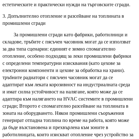
естетическите и практически нужди на търговските сгради.
3. Допълнително отопление и разсейване на топлината в
промишлени сгради
За промишлени сгради като фабрики, работилници и
складове, тръбите с пясъчен часовник могат да се използват
за два типа сценарии: единият е зимно спомагателно
отопление, особено подходящ за леки промишлени фабрики
с определени температурни изисквания (като цехове за
електронни компоненти и цехове за обработка на храни).
тръбните радиатори с пясъчен часовник могат да се
адаптират към леката корозивност на индустриалната среда
и имат силна устойчивост на налягане, която може да се
адаптира към налягането на HVAC системите в промишлени
сгради; Второто е спомагателно разсейване на топлината в
зоната на оборудването. Някои промишлени съоръжения
генерират отпадна топлина по време на работа, която може
да бъде възстановена и прехвърлена към зоните в
работилницата, които изискват отопление чрез устройство за