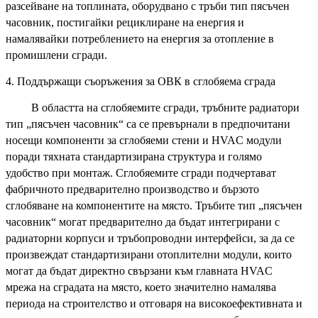
разсейване на топлината, оборудвано с тръби тип пясъчен
часовник, постигайки рециклиране на енергия и
намалявайки потреблението на енергия за отопление в
промишлени сгради.
4. Поддържащи съоръжения за ОВК в сглобяема сграда
В областта на сглобяемите сгради, тръбните радиатори
тип „пясъчен часовник“ са се превърнали в предпочитани
носещи компоненти за сглобяеми стени и HVAC модули
поради тяхната стандартизирана структура и голямо
удобство при монтаж. Сглобяемите сгради подчертават
фабричното предварително производство и бързото
сглобяване на компонентите на място. Тръбите тип „пясъчен
часовник“ могат предварително да бъдат интегрирани с
радиаторни корпуси и тръбопроводни интерфейси, за да се
произвеждат стандартизирани отоплителни модули, които
могат да бъдат директно свързани към главната HVAC
мрежа на сградата на място, което значително намалява
периода на строителство и отговаря на високоефективната и