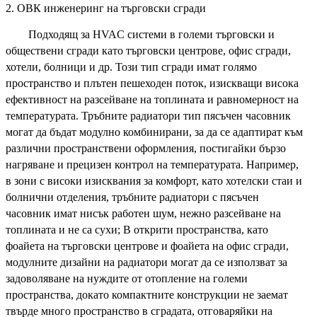
2. ОВК инженеринг на търговски сгради
Подходящ за HVAC системи в големи търговски и
обществени сгради като търговски центрове, офис сгради,
хотели, болници и др. Този тип сгради имат голямо
пространство и плътен пешеходен поток, изискващи висока
ефективност на разсейване на топлината и равномерност на
температурата. Тръбните радиатори тип пясъчен часовник
могат да бъдат модулно комбинирани, за да се адаптират към
различни пространствени оформления, постигайки бързо
нагряване и прецизен контрол на температурата. Например,
в зони с високи изисквания за комфорт, като хотелски стаи и
болнични отделения, тръбните радиатори с пясъчен
часовник имат нисък работен шум, нежно разсейване на
топлината и не са сухи; В открити пространства, като
фоайета на търговски центрове и фоайета на офис сгради,
модулните дизайни на радиатори могат да се използват за
задоволяване на нуждите от отопление на големи
пространства, докато компактните конструкции не заемат
твърде много пространство в сградата, отговаряйки на