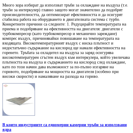
Много хора избират да използват тръби за охлаждане на въздуха (т.е.
тръби за интеркулер) главно защото могат значително да подобрят
производителността, да оптимизират ефективността и да осигурят
стабилна работа на оборудването в двигателната система с турбо.
Конкретните причини са следните: 1. Редуцирайте температурата на
приема и подобряване на ефективността на двигателя: двигатели с
турбокомпресор (като турбокомпресор и механично зареждане)
компрес въздух, причинявайки повишаване на температурата на
входящата. Високотемпературният въздух с ниска плътност и
недостатъчно съдържание на кислород ще намали ефективността на
горенето. Тръбата за охладител на въздуха за заряд осигурява
високотемпературен сгъстен въздух към интеркулера, който увеличава
плътността на въздуха и съдържанието на кислород след охлаждане,
като по този начин дава възможност за по-пълно изгаряне на
горивото, подобряване на мощността на двигателя (особено при
високи скорости) и намаляване на разхода на гориво.
В които индустриите са едномерни камерни тръби за използвани
ядра