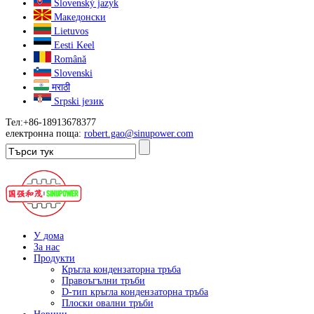
Slovenský jazyk
Македонски
Lietuvos
Eesti Keel
Română
Slovenski
मराठी
Srpski језик
Тел:+86-18913678377
електронна поща:
robert.gao@sinupower.com
У дома
За нас
Продукти
Кръгла кондензаторна тръба
Правоъгълни тръби
D-тип кръгла кондензаторна тръба
Плоски овални тръби