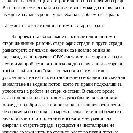
екологична концепция за строителство на сглобяеми сгради.
В същото време тяхната издръжливост може да отговаря на
нуждите за дългосрочна употреба на сглобяемите сгради.
5.Ремонт на отоплителни системи в стари сгради
За проекти за обновяване на отоплителни системи в
стари жилищни райони, стари офис сгради и други сгради,
радиаторите с пясъчен часовник са идеална опция за
надграждане и подмяна. ОВК системата на старите сгради
често има проблеми като ниско водно налягане и остарели
тръби. Тръбите тип "пясъчен часовник" имат силна
устойчивост на натиск и относително свободни изисквания
за налягане на водния поток, което ги прави подходящи за
условията на работа на стари системи; В същото време
ефективността на ефективното разсейване на топлината
може да подобри ефективността на вътрешното отопление
без подмяна на основната мрежа, решавайки проблемите с
недостатъчното отопление и високата консумация на
енергия в старите сгради. Процесът на инсталиране не
изисква големи щети по стените, което го прави лесен за