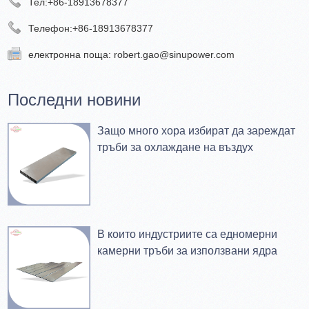
Тел:
+86-18913678377
Телефон:
+86-18913678377
електронна поща:
robert.gao@sinupower.com
Последни новини
Защо много хора избират да зареждат
тръби за охлаждане на въздух
В които индустриите са едномерни
камерни тръби за използвани ядра