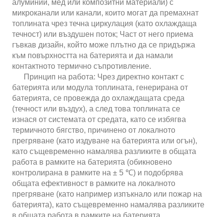
алуминий, мед или композитни материали) с
микроканали или канали, които могат да премахнат
топлината чрез течна циркулация (като охлаждаща
течност) или въздушен поток; Част от него приема
гъвкав дизайн, който може плътно да се придържа
към повърхността на батерията и да намали
контактното термично съпротивление.
Принцип на работа: Чрез директно контакт с
батерията или модула топлината, генерирана от
батерията, се провежда до охлаждащата среда
(течност или въздух), а след това топлината се
изнася от системата от средата, като се избягва
термичното бягство, причинено от локалното
прегряване (като издуване на батерията или огън),
като същевременно намалява разликите в общата
работа в рамките на батерията (обикновено
контролирана в рамките на ± 5 ℃) и подобрява
общата ефективност в рамките на локалното
прегряване (като например изпъкнало или пожар на
батерията), като същевременно намалява разликите
в общата работа в рамките на батерията