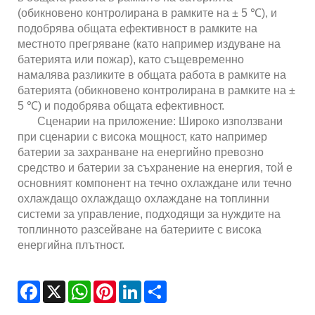
(обикновено контролирана в рамките на ± 5 ℃), и
подобрява общата ефективност в рамките на
местното прегряване (като например издуване на
батерията или пожар), като същевременно
намалява разликите в общата работа в рамките на
батерията (обикновено контролирана в рамките на ±
5 ℃) и подобрява общата ефективност.
Сценарии на приложение: Широко използвани
при сценарии с висока мощност, като например
батерии за захранване на енергийно превозно
средство и батерии за съхранение на енергия, той е
основният компонент на течно охлаждане или течно
охлаждащо охлаждащо охлаждане на топлинни
системи за управление, подходящи за нуждите на
топлинното разсейване на батериите с висока
енергийна плътност.
Facebook
X
WhatsApp
Pinterest
LinkedIn
Share