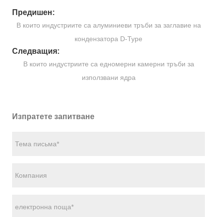
Предишен:
В които индустриите са алуминиеви тръби за заглавие на
кондензатора D-Type
Следващия:
В които индустриите са едномерни камерни тръби за
използвани ядра
Изпратете запитване